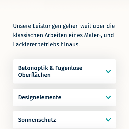
Unsere Leistungen gehen weit über die
klassischen Arbeiten eines Maler-, und
Lackiererbetriebs hinaus.
Betonoptik & Fugenlose
Oberflächen
z. B. im Bad, WC, Boden…
Besondere Flächen für Innen und
Designelemente
außen. Gespachtelt, mineralisch.
von NMC in Form von Profilen – auch
mit LED-Beleuchtung möglich.
Anfragen
Sonnenschutz​​