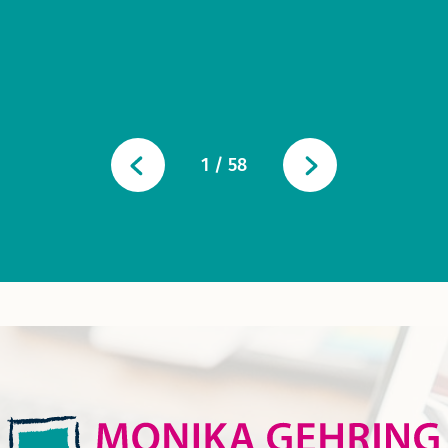
1
/
58